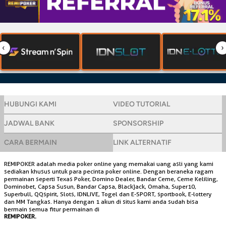
HUBUNGI KAMI
VIDEO TUTORIAL
JADWAL BANK
SPONSORSHIP
CARA BERMAIN
LINK ALTERNATIF
REMIPOKER adalah media poker online yang memakai uang asli yang kami
sediakan khusus untuk para pecinta poker online. Dengan beraneka ragam
permainan seperti Texas Poker, Domino Dealer, Bandar Ceme, Ceme Keliling,
Dominobet, Capsa Susun, Bandar Capsa, Blackjack, Omaha, Super10,
Superbull, QQspirit, Slots, IDNLIVE, Togel dan E-SPORT, sportbook, E-lottery
dan MM Tangkas. Hanya dengan 1 akun di situs kami anda sudah bisa
bermain semua fitur permainan di
REMIPOKER.