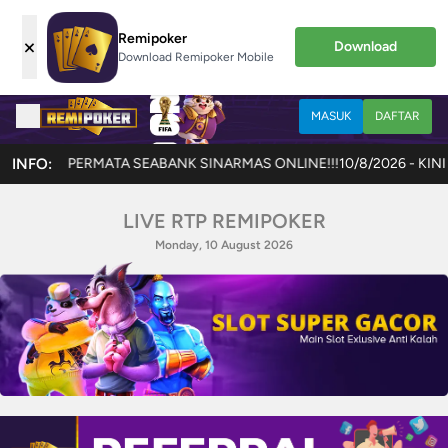
Remipoker
×
Download
Download Remipoker Mobile
MASUK
DAFTAR
OCBC PANIN PERMATA SEABANK SINARMAS ONLINE!!!
INFO:
10/8/2026 - KIN
LIVE RTP REMIPOKER
Monday, 10 August 2026